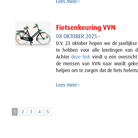
Lees meer ›
Fietsenkeuring VVN
08 OKTOBER 2025
-
D.V. 23 oktober hopen we de jaarlijkse
te hebben voor alle leerlingen van 
Achter
deze link
vindt u een overzicht
de mensen van VVN naar wordt gekek
helpen om te zorgen dat de fiets helema
Lees meer ›
1
2
3
4
5