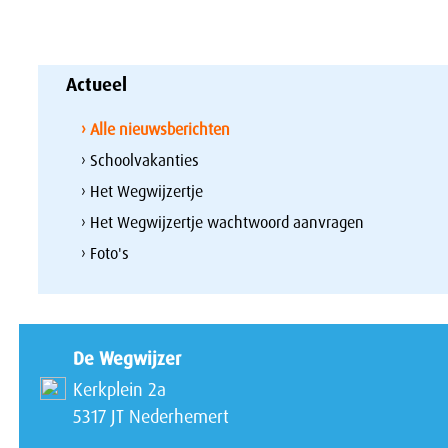
Actueel
› Alle nieuwsberichten
› Schoolvakanties
› Het Wegwijzertje
› Het Wegwijzertje wachtwoord aanvragen
› Foto's
De Wegwijzer
Kerkplein 2a
5317 JT Nederhemert