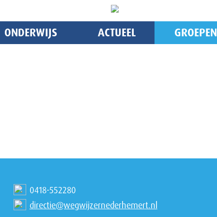
ONDERWIJS
ACTUEEL
GROEPEN
0418-552280
directie@wegwijzernederhemert.nl