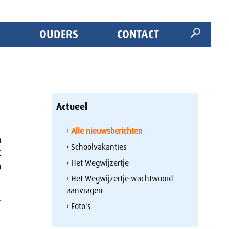
OUDERS
CONTACT
Actueel
› Alle nieuwsberichten
a
› Schoolvakanties
t
› Het Wegwijzertje
a
› Het Wegwijzertje wachtwoord
aanvragen
r
› Foto's
n
n