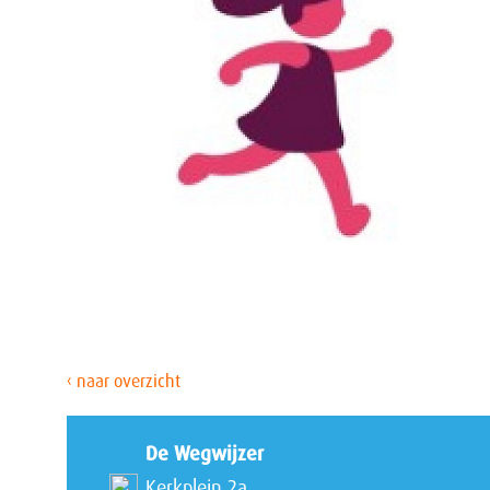
‹ naar overzicht
De Wegwijzer
Kerkplein 2a