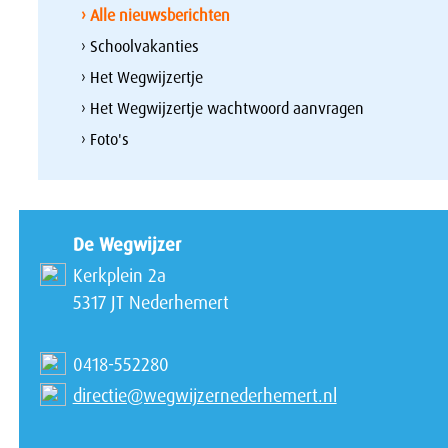
› Alle nieuwsberichten
› Schoolvakanties
› Het Wegwijzertje
› Het Wegwijzertje wachtwoord aanvragen
› Foto's
De Wegwijzer
Kerkplein 2a
5317 JT Nederhemert
0418-552280
directie@wegwijzernederhemert.nl