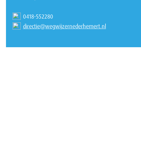
0418-552280
directie@wegwijzernederhemert.nl