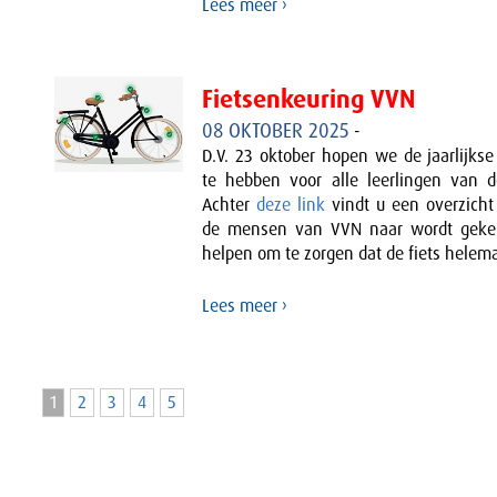
Lees meer ›
Fietsenkeuring VVN
08 OKTOBER 2025
-
D.V. 23 oktober hopen we de jaarlijkse
te hebben voor alle leerlingen van 
Achter
deze link
vindt u een overzicht
de mensen van VVN naar wordt gekek
helpen om te zorgen dat de fiets helema
Lees meer ›
1
2
3
4
5