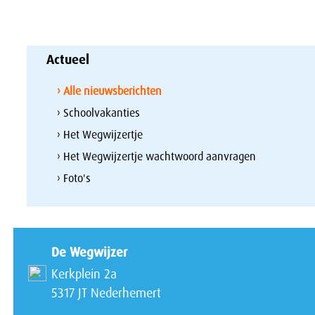
Actueel
› Alle nieuwsberichten
› Schoolvakanties
› Het Wegwijzertje
› Het Wegwijzertje wachtwoord aanvragen
› Foto's
De Wegwijzer
Kerkplein 2a
5317 JT Nederhemert