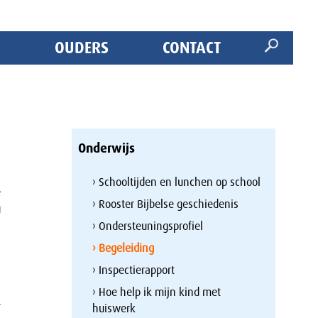
OUDERS
CONTACT
Onderwijs
n
j
› Schooltijden en lunchen op school
e
› Rooster Bijbelse geschiedenis
g
› Ondersteuningsprofiel
› Begeleiding
› Inspectierapport
n
› Hoe help ik mijn kind met
r
huiswerk