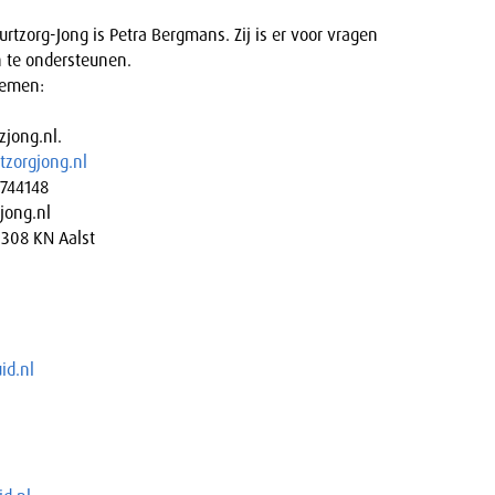
tzorg-Jong is Petra Bergmans. Zij is er voor vragen
n te ondersteunen.
nemen:
jong.nl.
zorgjong.nl
0744148
jong.nl
5308 KN Aalst
id.nl