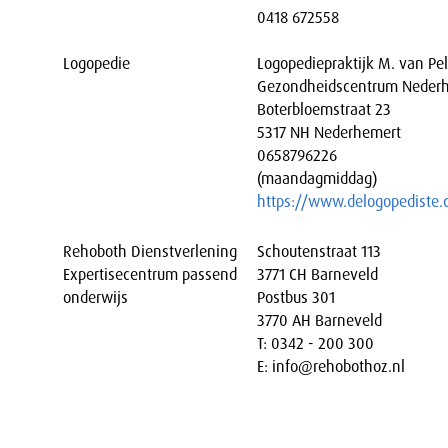
0418 672558
Logopedie
Logopediepraktijk M. van Pel
Gezondheidscentrum Neder
Boterbloemstraat 23
5317 NH Nederhemert
0658796226
(maandagmiddag)
https://www.delogopediste
Rehoboth Dienstverlening
Schoutenstraat 113
Expertisecentrum passend
3771 CH Barneveld
onderwijs
Postbus 301
3770 AH Barneveld
T: 0342 - 200 300
E: info@rehobothoz.nl