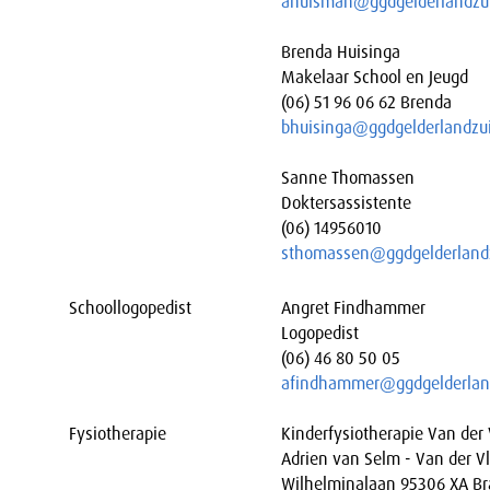
ahuisman@ggdgelderlandzui
Brenda Huisinga
Makelaar School en Jeugd
(06) 51 96 06 62 Brenda
bhuisinga@ggdgelderlandzui
Sanne Thomassen
Doktersassistente
(06) 14956010
sthomassen@ggdgelderlandz
Schoollogopedist
Angret Findhammer
Logopedist
(06) 46 80 50 05
afindhammer@ggdgelderland
Fysiotherapie
Kinderfysiotherapie Van der 
Adrien van Selm - Van der Vl
Wilhelminalaan 95306 XA Br