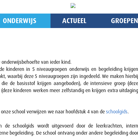
ONDERWIJS
ACTUEEL
GROEPEN
e onderwijsbehoefte van ieder kind.
e kinderen in 5 niveaugroepen onderwijs en begeleiding krijge
t, waarbij deze 5 niveaugroepen zijn ingedeeld. We maken hierbi
 die de basisstof krijgen aangeboden), de intensieve groep (dez
p (deze kinderen werken meer zelfstandig en krijgen extra uitdagin
p onze school verwijzen we naar hoofdstuk 4 van de
schoolgids
.
n de schoolgids wordt uitgevoerd door de leerkrachten, inter
xterne begeleiding. De school ontvang onder andere begeleiding doo