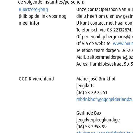
de volgende instanties/personen:
Buurtzorg-Jong
Onze contactpersoon van Buur
(klik op de link voor nog
die u heeft om u en uw gezi
meer info)
U kunt contact met haar op
Telefonisch via 06-22132874.
Of per email: p.bergmans@bz
Of via de website:
www.buurt
Telefoon team dorpen: 06-2
Mail: zaltbommeldorpen@bz
Adres: Hambloksestraat 5b, 
GGD Rivierenland
Marie-José Brinkhof
Jeugdarts
(06) 53 29 25 51
mbrinkhof@ggdgelderlandzu
Gerlinde Bax
Jeugdverpleegkundige
(06) 53 2958 99